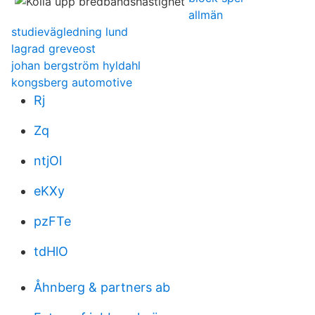
allmän
studievägledning lund
lagrad greveost
johan bergström hyldahl
kongsberg automotive
Rj
Zq
ntjOl
eKXy
pzFTe
tdHlO
Åhnberg & partners ab