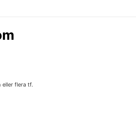
som
ller flera tf.