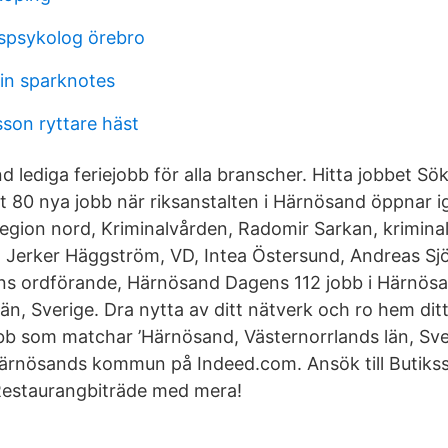
spsykolog örebro
in sparknotes
sson ryttare häst
nd lediga feriejobb för alla branscher. Hitta jobbet Sö
t 80 nya jobb när riksanstalten i Härnösand öppnar 
region nord, Kriminalvården, Radomir Sarkan, krimina
k, Jerker Häggström, VD, Intea Östersund, Andreas Sjö
s ordförande, Härnösand Dagens 112 jobb i Härnösa
än, Sverige. Dra nytta av ditt nätverk och ro hem dit
bb som matchar ’Härnösand, Västernorrlands län, Sver
 Härnösands kommun på Indeed.com. Ansök till Butikss
Restaurangbiträde med mera!