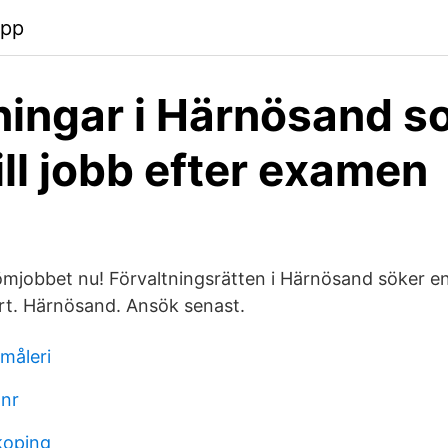
app
ningar i Härnösand 
ill jobb efter examen
mjobbet nu! Förvaltningsrätten i Härnösand söker en e
rt. Härnösand. Ansök senast.
måleri
 nr
koping