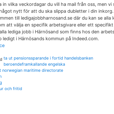
la in vilka veckordagar du vill ha mail från oss, men vi
 något nytt för att du ska slippa dubletter i din inkorg
men till ledigajobbharnosand.se där du kan se alla le
att välja en specifik arbetsgivare eller ett specifik
 alla lediga jobb i Härnösand som finns hos den arbet
bb ledigt i Härnösands kommun på Indeed.com.
ce
ta ut pensionssparande i fortid handelsbanken
beroendeframkallande engelska
et norwegian maritime directorate
n
g
r och fritid