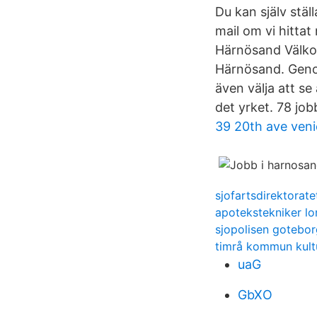
Du kan själv stäl
mail om vi hittat
Härnösand Välkom
Härnösand. Genom 
även välja att se
det yrket. 78 jo
39 20th ave veni
sjofartsdirektorat
apotekstekniker lo
sjopolisen gotebor
timrå kommun kultu
uaG
GbXO