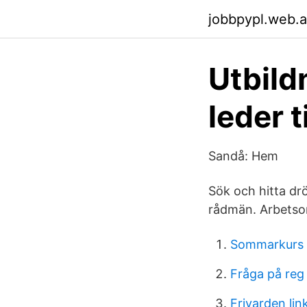
jobbpypl.web.
Utbild
leder t
Sandå: Hem
Sök och hitta drö
rådmän. Arbetso
Sommarkurs 
Fråga på reg
Frivarden lin