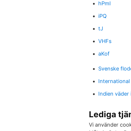
hPmI
iPQ
tJ
VHFs
aKof
Svenske flod
International
Indien väder 
Lediga tj
Vi använder cooki