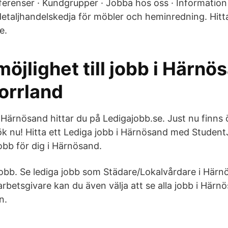
eferenser · Kundgrupper · Jobba hos oss · Information 
etaljhandelskedja för möbler och heminredning. Hitta 
e.
 möjlighet till jobb i Härnö
orrland
i Härnösand hittar du på Ledigajobb.se. Just nu finns
k nu! Hitta ett Lediga jobb i Härnösand med Student
jobb för dig i Härnösand.
 jobb. Se lediga jobb som Städare/Lokalvårdare i Här
 arbetsgivare kan du även välja att se alla jobb i Här
n.