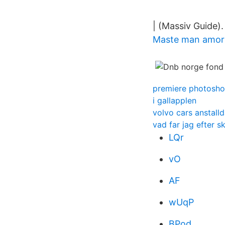
| (Massiv Guide).
Maste man amort
premiere photosho
i gallapplen
volvo cars anstall
vad far jag efter s
LQr
vO
AF
wUqP
BPod