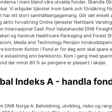
nderna i mars bland våra utvalda fonder. Skandia Gl
bal Vi erbjuder tjänster inom bank och försäkring fö
t har ett stort samhällsengagemang. Gör det enkelt a
 aktiv forvaltning Online tjenester Nettbank Varsling
en Internasjonal Cash Pool Valutahandel DNB Finsigh
iskeri og havbruk Healthcare Packaging and Forest S
elecom, Media and Technology Pensjon Innskuddspen
e kontorer Kontor i Fond er for deg som skal spare e
re avkastning enn bankkonto. Kom i gang med sparin
ond der minst 80 % av pengene er plassert i aksjer.
bal Indeks A - handla fon
om DNB Norge A: Beholdning, utvikling, risiko og rang