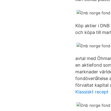
Köp aktier i DNB 
och köpa till mar
avtal med Öhman 
en aktiefond som
marknader världe
fondöverlåtelse a
förvaltat kapital
Klassiskt recept