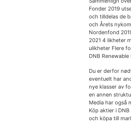
Sammenlign over 
Fonder 2019 utse
och tilldelas de
och Årets nykoml
Nordenfond 2019
2021 4 likheter 
ulikheter Flere f
DNB Renewable E
Du er derfor nød
eventuelt har an
nye klasser av f
en annen struktu
Media har også m
Köp aktier i DNB 
och köpa till ma