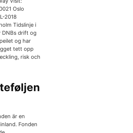
ay Visit:
0021 Oslo
 L-2018
lm Tidslinje i
 DNBs drift og
eilet og har
ligget tett opp
ckling, risk och
teføljen
nden är en
Finland. Fonden
de.