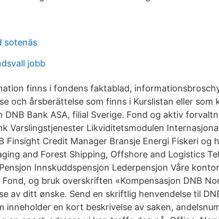
d sotenäs
dsvall jobb
mation finns i fondens faktablad, informationsbroschy
e och årsberättelse som finns i Kurslistan eller som 
n DNB Bank ASA, filial Sverige. Fond og aktiv forvalt
nk Varslingstjenester Likviditetsmodulen Internasjona
 Finsight Credit Manager Bransje Energi Fiskeri og 
ging and Forest Shipping, Offshore and Logistics T
Pensjon Innskuddspensjon Lederpensjon Våre kontore
r Fond, og bruk overskriften «Kompensasjon DNB Nor
se av ditt ønske. Send en skriftlig henvendelse til D
inneholder en kort beskrivelse av saken, andelsnu