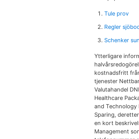
Tule prov
Regler sjöbo
Schenker sun
Ytterligare infor
halvårsredogörels
kostnadsfritt frå
tjenester Nettba
Valutahandel DNB
Healthcare Packa
and Technology 
Sparing, derette
en kort beskrivel
Management som 