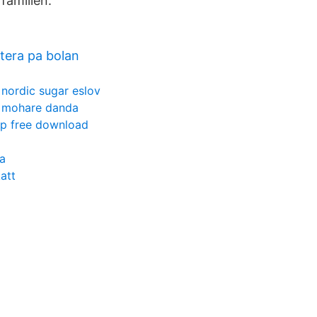
familien.
era pa bolan
nordic sugar eslov
mohare danda
p free download
da
katt