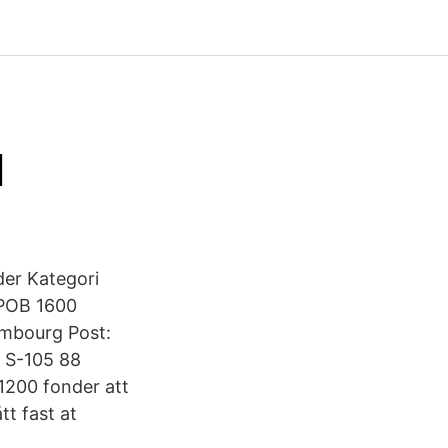
d
er Kategori
 POB 1600
embourg Post:
 S-105 88
1200 fonder att
tt fast at