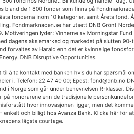
600 fond hos Nordnet. Bli kunde og handle i dag. U
s bland de 1 800 fonder som finns på Fondmarknade
 bästa fonderna inom 10 kategorier, samt Årets fond, 
ing. Fondmarknaden.se har utsett DNB Grönt Norden 
. Motiveringen lyder: Vinnerne av Morningstar Fun
med dagens aksjemarked og markedet på slutten 90-ta
ond forvaltes av Harald enn det er kvinnelige fondsfor
nergy. DNB Disruptive Opportunities.
t til å ta kontakt med banken hvis du har spørsmål o
deler i. Telefon: 22 47 40 00; Epost: fond@dnb.no DN
ond i Norge som går under benevnelsen R-klasser. Dis
r på honorarene enn de tradisjonelle personkundefo
isforstått hvor innovasjonen ligger, men det kommer j
- enkelt och billigt hos Avanza Bank. Klicka här för a
rknadens lägsta courtage.