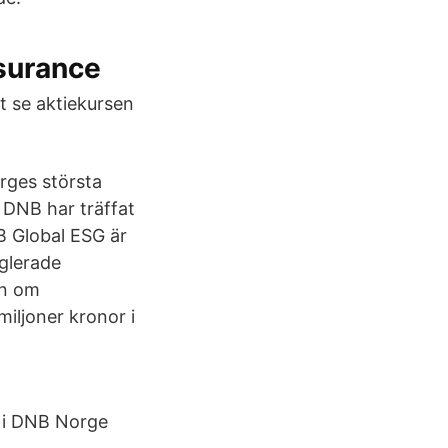
nsurance
tt se aktiekursen
rges största
 DNB har träffat
B Global ESG är
eglerade
an om
iljoner kronor i
d i DNB Norge