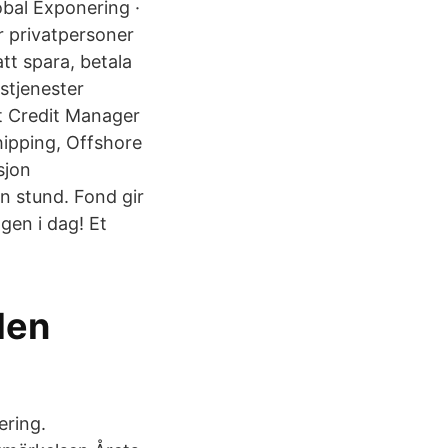
obal Exponering ·
r privatpersoner
tt spara, betala
stjenester
t Credit Manager
hipping, Offshore
sjon
n stund. Fond gir
gen i dag! Et
den
ering.