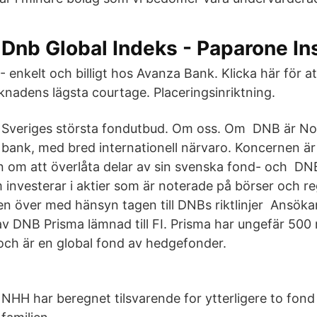
Dnb Global Indeks - Paparone I
- enkelt och billigt hos Avanza Bank. Klicka här för a
knadens lägsta courtage. Placeringsinriktning.
Sveriges största fondutbud. Om oss. Om DNB är No
bank, med bred internationell närvaro. Koncernen är
om att överlåta delar av sin svenska fond- och DN
 investerar i aktier som är noterade på börser och r
n över med hänsyn tagen till DNBs riktlinjer Ansök
v DNB Prisma lämnad till FI. Prisma har ungefär 500 m
 och är en global fond av hedgefonder.
NHH har beregnet tilsvarende for ytterligere to fon