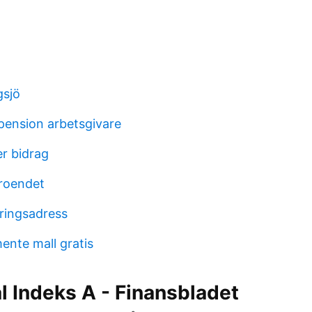
gsjö
epension arbetsgivare
er bidrag
troendet
ringsadress
ente mall gratis
 Indeks A - Finansbladet