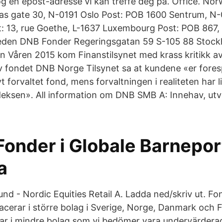
 en epost-adresse vi kan treffe deg på. Office. Norw
as gate 30, N-0191 Oslo Post: POB 1600 Sentrum, N-
: 13, rue Goethe, L-1637 Luxembourg Post: POB 867,
en DNB Fonder Regeringsgatan 59 S-105 88 Stockho
Våren 2015 kom Finanstilsynet med krass kritikk av
 fondet DNB Norge Tilsynet sa at kundene «er foresp
ivt forvaltet fond, mens forvaltningen i realiteten har 
eksen». All information om DNB SMB A: Innehav, utve
Fonder i Globale Barnepor
a
d - Nordic Equities Retail A. Ladda ned/skriv ut. Fo
acerar i större bolag i Sverige, Norge, Danmark och 
ar i mindre bolag som vi bedömer vara undervärdera