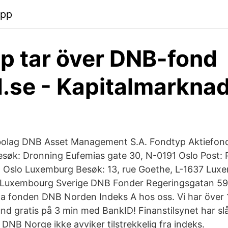
app
p tar över DNB-fond
d.se - Kapitalmarkna
olag DNB Asset Management S.A. Fondtyp Aktiefond
søk: Dronning Eufemias gate 30, N-0191 Oslo Post:
 Oslo Luxemburg Besøk: 13, rue Goethe, L-1637 Lux
 Luxembourg Sverige DNB Fonder Regeringsgatan 59
a fonden DNB Norden Indeks A hos oss. Vi har över 
kund gratis på 3 min med BankID! Finanstilsynet har slå
DNB Norge ikke avviker tilstrekkelig fra indeks.