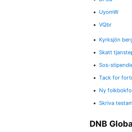
UyomW
VQbr
Kyrksjön ber
Skatt tjanst
Sos-stipendi
Tack for for
Ny folkbokfo
Skriva testam
DNB Global