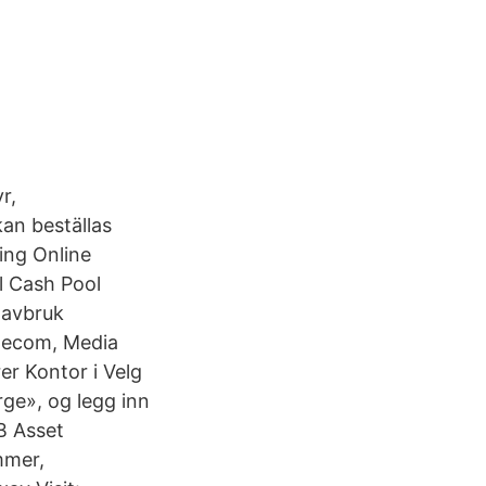
r,
kan beställas
ning Online
l Cash Pool
havbruk
elecom, Media
r Kontor i Velg
ge», og legg inn
NB Asset
mmer,