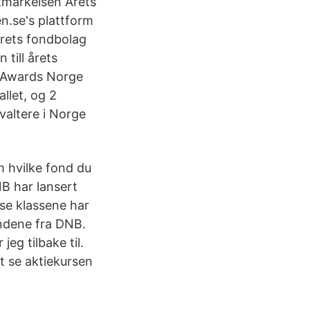
tmärkelsen Årets
n.se's plattform
Årets fondbolag
till årets
d Awards Norge
llet, og 2
valtere i Norge
m hvilke fond du
B har lansert
se klassene har
ndene fra DNB.
eg tilbake til.
tt se aktiekursen