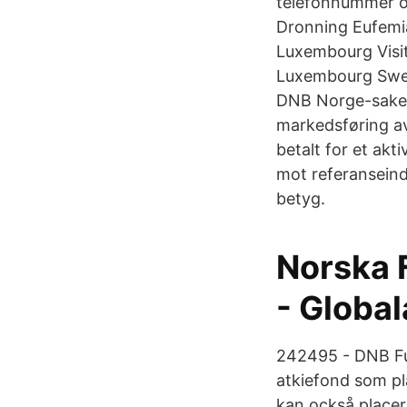
telefonnummer og
Dronning Eufemi
Luxembourg Visit
Luxembourg Swed
DNB Norge-saken 
markedsføring av
betalt for et akt
mot referanseind
betyg.
Norska 
- Global
242495 - DNB Fun
atkiefond som pl
kan också placer