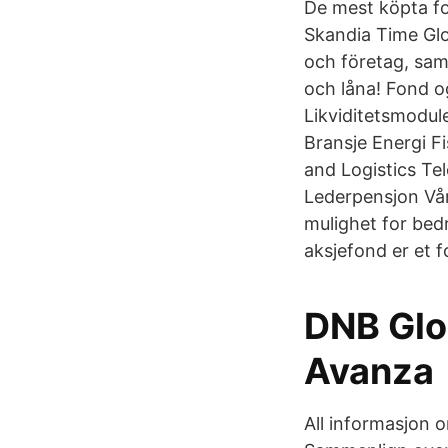
De mest köpta fo
Skandia Time Glo
och företag, sam
och låna! Fond og
Likviditetsmodul
Bransje Energi F
and Logistics T
Lederpensjon Vår
mulighet for bed
aksjefond er et f
DNB Glo
Avanza
All informasjon 