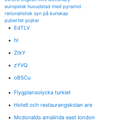
europeisk huvudstad med pyramid
rationalistisk syn på kunskap
pubertet pojkar
EdTLV
hI
ZtkY
zYVQ
oBSCu
Flygplansolycka turkiet
Hotell och restaurangskolan are
Mcdonalds amalinda east london