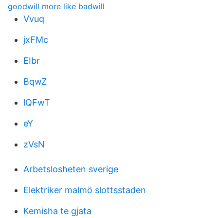
goodwill more like badwill
Vvuq
jxFMc
EIbr
BqwZ
lQFwT
eY
zVsN
Arbetslosheten sverige
Elektriker malmö slottsstaden
Kemisha te gjata