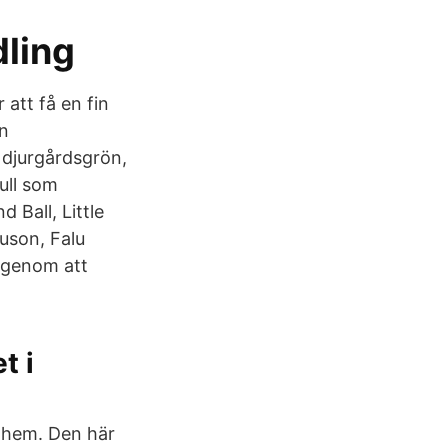
dling
att få en fin
en
 djurgårdsgrön,
ull som
 Ball, Little
uson, Falu
 genom att
t i
t hem. Den här