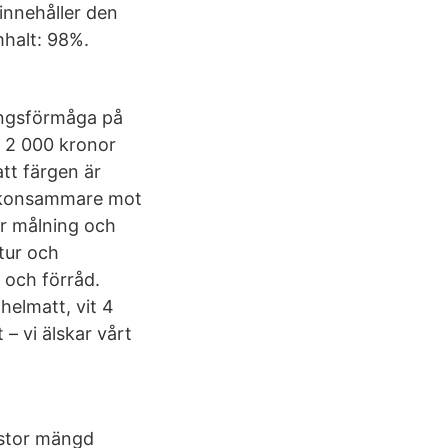
innehåller den
mhalt: 98%.
ningsförmåga på
a 2 000 kronor
att färgen är
 skonsammare mot
er målning och
tur och
 och förråd.
helmatt, vit 4
– vi älskar vårt
 stor mängd