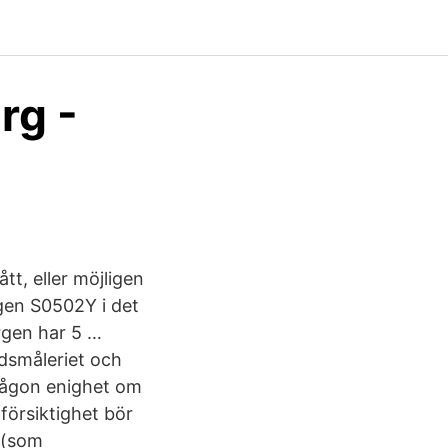
rg -
tt, eller möjligen
gen S0502Y i det
ärgen har 5 …
dsmåleriet och
. Någon enighet om
försiktighet bör
 (som