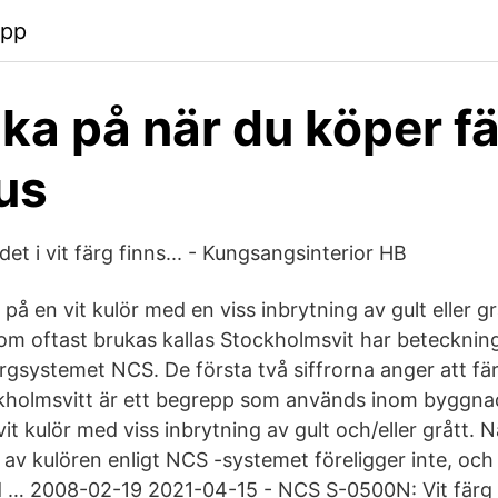
app
nka på när du köper fä
us
t i vit färg finns... - Kungsangsinterior HB
på en vit kulör med en viss inbrytning av gult eller grå
om oftast brukas kallas Stockholmsvit har betecknin
ärgsystemet NCS. De första två siffrorna anger att f
kholmsvitt är ett begrepp som används inom byggna
vit kulör med viss inbrytning av gult och/eller grått
av kulören enligt NCS -systemet föreligger inte, och 
id … 2008-02-19 2021-04-15 - NCS S-0500N: Vit färg