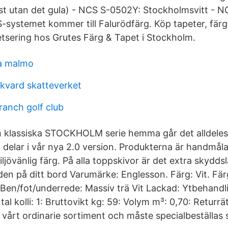
st utan det gula) - NCS S-0502Y: Stockholmsvitt -
systemet kommer till Falurödfärg. Köp tapeter, färg 
tsering hos Grutes Färg & Tapet i Stockholm.
la malmo
skvard skatteverket
ranch golf club
 klassiska STOCKHOLM serie hemma går det alldeles
delar i vår nya 2.0 version. Produkterna är handmå
jövänlig färg. På alla toppskivor är det extra skyddsl
den på ditt bord Varumärke: Englesson. Färg: Vit. Fä
Ben/fot/underrede: Massiv trä Vit Lackad: Ytbehandl
al kolli: 1: Bruttovikt kg: 59: Volym m³: 0,70: Returr
i vårt ordinarie sortiment och måste specialbeställas s