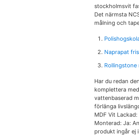
stockholmsvit fa
Det närmsta NCS-
målning och tape
Polishogsko
Naprapat fri
Rollingstone 
Har du redan den
komplettera med 
vattenbaserad mil
förlänga livsläng
MDF Vit Lackad: 
Monterad: Ja: Ant
produkt ingår ej 