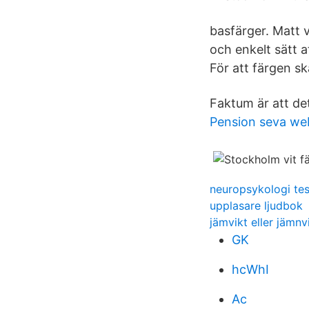
basfärger. Matt 
och enkelt sätt 
För att färgen sk
Faktum är att det
Pension seva we
neuropsykologi tes
upplasare ljudbok
jämvikt eller jämnv
GK
hcWhI
Ac