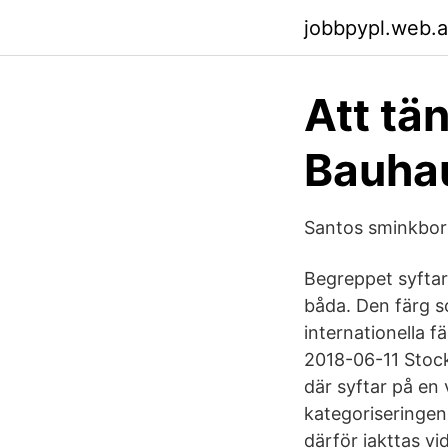
jobbpypl.web.
Att tä
Bauha
Santos sminkborde
Begreppet syftar 
båda. Den färg s
internationella f
2018-06-11 Stoc
där syftar på en 
kategoriseringen 
därför iakttas v