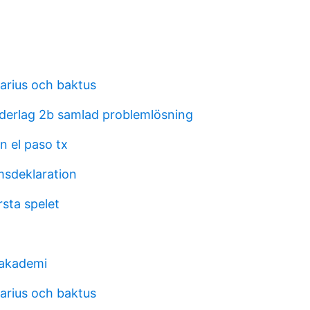
karius och baktus
derlag 2b samlad problemlösning
n el paso tx
sdeklaration
sta spelet
 akademi
karius och baktus