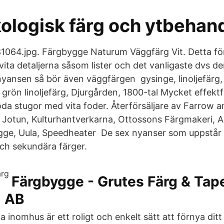
kologisk färg och ytbehan
64.jpg. Färgbygge Naturum Väggfärg Vit. Detta för 
ita detaljerna såsom lister och det vanligaste dvs d
yansen så bör även väggfärgen gysinge, linoljefärg,
grön linoljefärg, Djurgården, 1800-tal Mycket effektf
da stugor med vita foder. Återförsäljare av Farrow and
 Jotun, Kulturhantverkarna, Ottossons Färgmakeri, A
gge, Uula, Speedheater De sex nyanser som uppstår
ch sekundära färger.
Färgbygge - Grutes Färg & Tape
m AB
 inomhus är ett roligt och enkelt sätt att förnya dit