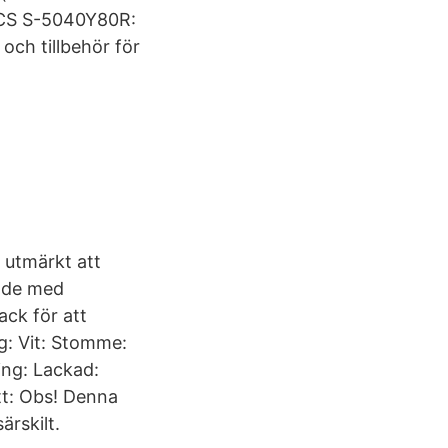
 NCS S-5040Y80R:
och tillbehör för
 utmärkt att
lade med
ack för att
rg: Vit: Stomme:
ing: Lackad:
ätt: Obs! Denna
ärskilt.