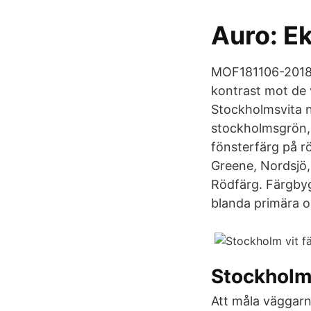
Auro: E
MOF181106-201810
kontrast mot de v
Stockholmsvita n
stockholmsgrön, 
fönsterfärg på rö
Greene, Nordsjö,
Rödfärg. Färgby
blanda primära o
Stockhol
Att måla väggarna