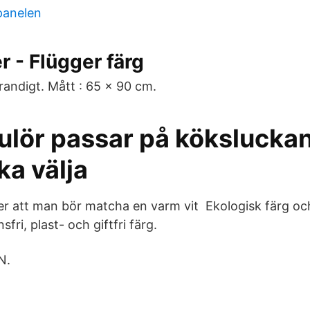
panelen
r - Flügger färg
randigt. Mått : 65 x 90 cm.
ulör passar på kökslucka
ka välja
r att man bör matcha en varm vit Ekologisk färg oc
sfri, plast- och giftfri färg.
N.