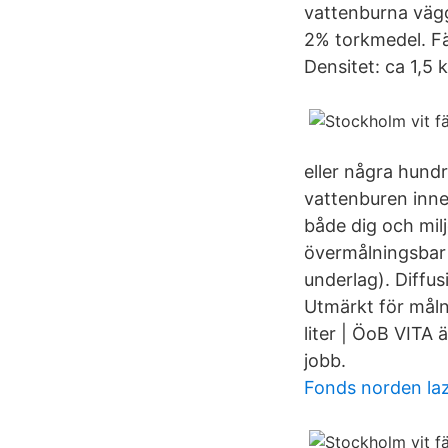
vattenburna vägg
2% torkmedel. Fär
Densitet: ca 1,5 k
eller några hundr
vattenburen inne
både dig och mil
övermålningsbar
underlag). Diffu
Utmärkt för målni
liter | ÖoB VITA
jobb.
Fonds norden la