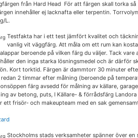
färgen från Hard Head För att färgen skall torka så 
gen innehåller ej lacknafta eller terpentin. Torrvoly
g/L.
Testfakta har i ett test jämfört kvalitet och täck
vanlig vit väggfärg. Att måla om ett rum kan kost
alappar beroende på vilken färg du väljer. Tack vare 
håller den inga starka lösningsmedel och är därför
jön. Kort torktid. Färgen är dammtorr 30 minuter eft
 redan 2 timmar efter målning (beroende på tempera
sionsöppen färg avsedd för målning av källare, garage
ng av betong, puts, l Källare- & förrådsfärg Landora 
 är ett frisör- och makeupteam med en sak gemensamt 
zard
Stockholms stads verksamheter spänner över en