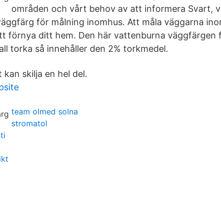
områden och vårt behov av att informera Svart, v
väggfärg för målning inomhus. Att måla väggarna inom
att förnya ditt hem. Den här vattenburna väggfärgen
all torka så innehåller den 2% torkmedel.
 kan skilja en hel del.
bsite
team olmed solna
stromatol
ti
ikt