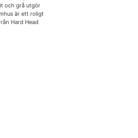
it och grå utgör
hus är ett roligt
 från Hard Head