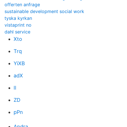
offerten anfrage
sustainable development social work
tyska kyrkan
vistaprint no
dahl service
Xto
Trq
YiXB
adX
Il
ZD
pPn
Andra